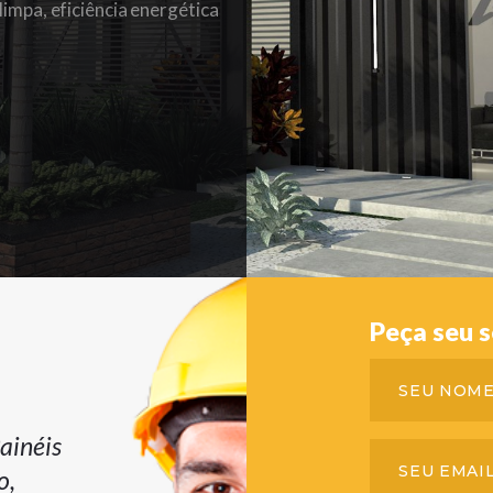
Peça seu s
ainéis
o,