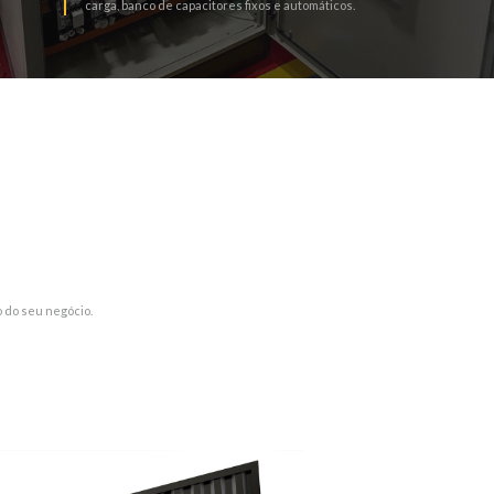
carga, banco de capacitores fixos e automáticos.
 do seu negócio.