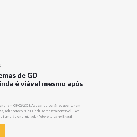
3
temas de GD
ainda é viável mesmo após
eener em 08/02/2023. Apesar de cenários apontarem
, solar fotovoltaica ainda se mostra rentável. Com
 fonte de energia solar fotovoltaica no Brasil,
e mercado vem sofrendo alterações significativas.
res e investidores que desejam diminuir valores
ências…