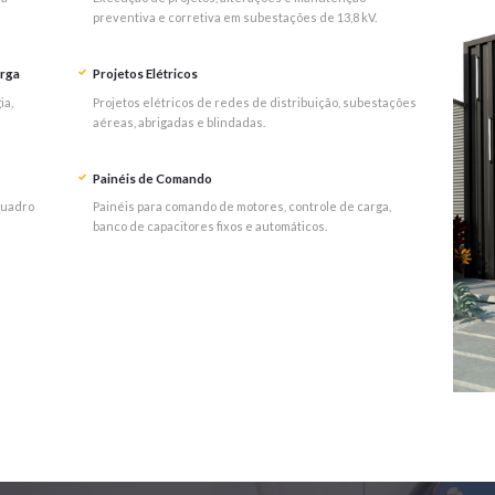
preventiva e corretiva em subestações de 13,8 kV.
arga
Projetos Elétricos
ia,
Projetos elétricos de redes de distribuição, subestações
aéreas, abrigadas e blindadas.
Painéis de Comando
quadro
Painéis para comando de motores, controle de carga,
banco de capacitores fixos e automáticos.