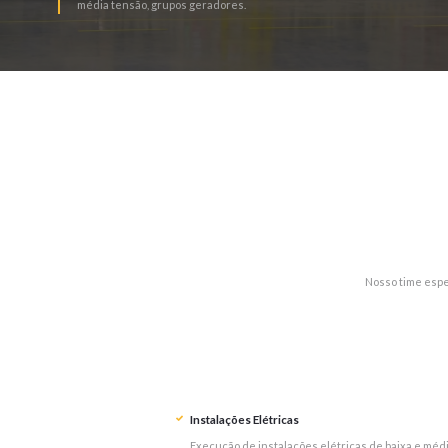
média tensão, grupos geradores.
Nosso time espe
Instalações Elétricas
Execução de instalações elétricas de baixa e méd