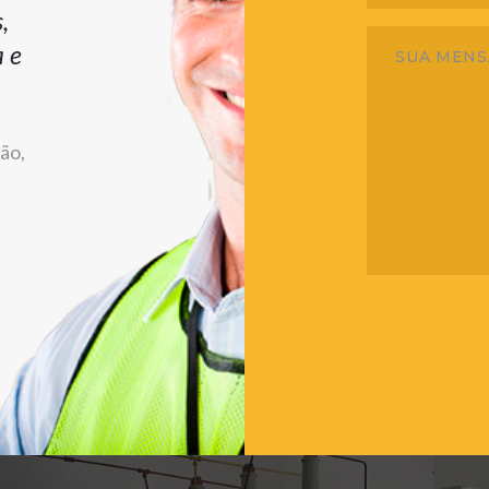
,
a e
ão,