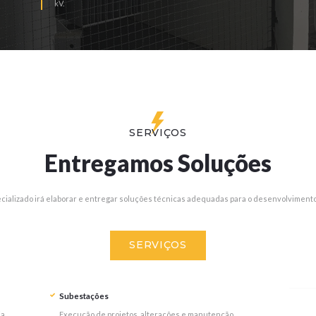
kV.
SERVIÇOS
Entregamos Soluções
cializado irá elaborar e entregar soluções técnicas adequadas para o desenvolvimento
SERVIÇOS
Subestações
ia
Execução de projetos, alterações e manutenção