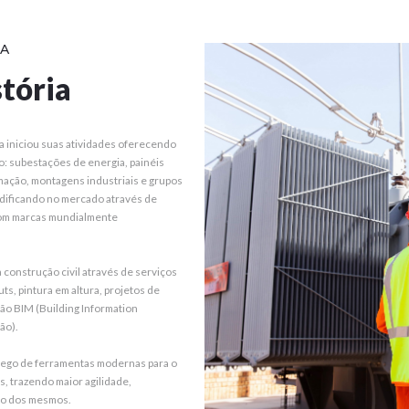
IA
tória
iniciou suas atividades oferecendo
o: subestações de energia, painéis
omação, montagens industriais e grupos
idificando no mercado através de
com marcas mundialmente
 construção civil através de serviços
s, pintura em altura, projetos de
ão BIM (Building Information
ão).
ego de ferramentas modernas para o
, trazendo maior agilidade,
ão dos mesmos.