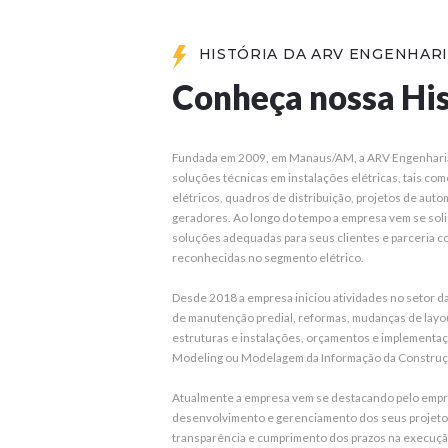
HISTÓRIA DA ARV ENGENHAR
Conheça nossa His
Fundada em 2009, em Manaus/AM, a ARV Engenharia 
soluções técnicas em instalações elétricas, tais com
elétricos, quadros de distribuição, projetos de aut
geradores. Ao longo do tempo a empresa vem se sol
soluções adequadas para seus clientes e parceria 
reconhecidas no segmento elétrico.
Desde 2018 a empresa iniciou atividades no setor da
de manutenção predial, reformas, mudanças de layout
estruturas e instalações, orçamentos e implementaç
Modeling ou Modelagem da Informação da Construç
Atualmente a empresa vem se destacando pelo empr
desenvolvimento e gerenciamento dos seus projetos
transparência e cumprimento dos prazos na execuç