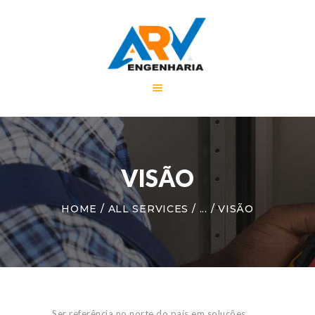
HOME
A EMPRESA
SERVIÇOS
PORTFÓLIO
VISÃO
NOTÍCIAS
CONTATO
HOME
ALL SERVICES
...
VISÃO
Ser referência no norte do país em soluções