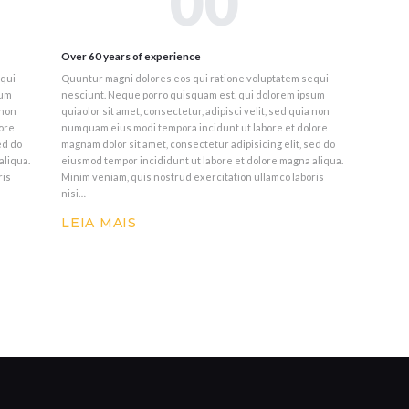
00
Over 60 years of experience
equi
Quuntur magni dolores eos qui ratione voluptatem sequi
sum
nesciunt. Neque porro quisquam est, qui dolorem ipsum
 non
quiaolor sit amet, consectetur, adipisci velit, sed quia non
ore
numquam eius modi tempora incidunt ut labore et dolore
ed do
magnam dolor sit amet, consectetur adipisicing elit, sed do
aliqua.
eiusmod tempor incididunt ut labore et dolore magna aliqua.
ris
Minim veniam, quis nostrud exercitation ullamco laboris
nisi…
LEIA MAIS