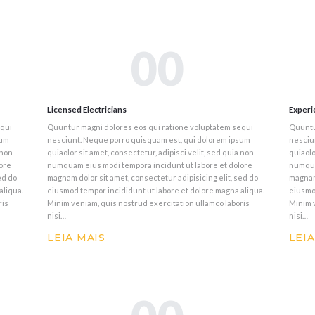
00
Licensed Electricians
Experi
equi
Quuntur magni dolores eos qui ratione voluptatem sequi
Quuntu
sum
nesciunt. Neque porro quisquam est, qui dolorem ipsum
nesciu
 non
quiaolor sit amet, consectetur, adipisci velit, sed quia non
quiaolo
ore
numquam eius modi tempora incidunt ut labore et dolore
numqua
ed do
magnam dolor sit amet, consectetur adipisicing elit, sed do
magnam 
aliqua.
eiusmod tempor incididunt ut labore et dolore magna aliqua.
eiusmod
ris
Minim veniam, quis nostrud exercitation ullamco laboris
Minim v
nisi…
nisi…
LEIA MAIS
LEIA