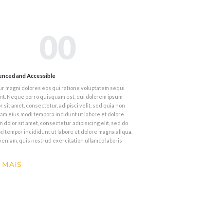
00
enced and Accessible
r magni dolores eos qui ratione voluptatem sequi
nt. Neque porro quisquam est, qui dolorem ipsum
r sit amet, consectetur, adipisci velit, sed quia non
m eius modi tempora incidunt ut labore et dolore
dolor sit amet, consectetur adipisicing elit, sed do
 tempor incididunt ut labore et dolore magna aliqua.
eniam, quis nostrud exercitation ullamco laboris
 MAIS