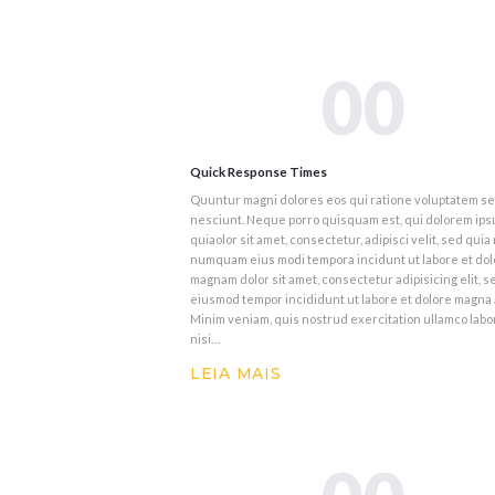
00
Quick Response Times
Quuntur magni dolores eos qui ratione voluptatem s
nesciunt. Neque porro quisquam est, qui dolorem ip
quiaolor sit amet, consectetur, adipisci velit, sed quia
numquam eius modi tempora incidunt ut labore et dol
magnam dolor sit amet, consectetur adipisicing elit, s
eiusmod tempor incididunt ut labore et dolore magna 
Minim veniam, quis nostrud exercitation ullamco labo
nisi…
LEIA MAIS