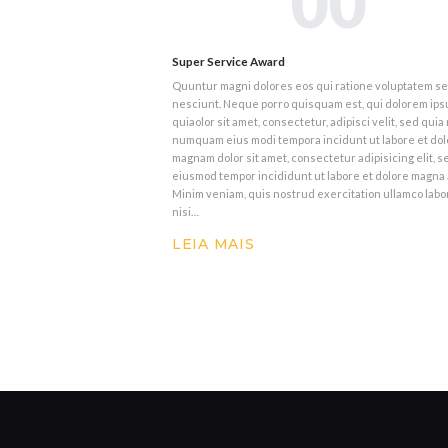
00
Super Service Award
Quuntur magni dolores eos qui ratione voluptatem s
nesciunt. Neque porro quisquam est, qui dolorem ip
quiaolor sit amet, consectetur, adipisci velit, sed quia
numquam eius modi tempora incidunt ut labore et dol
magnam dolor sit amet, consectetur adipisicing elit, s
eiusmod tempor incididunt ut labore et dolore magna 
Minim veniam, quis nostrud exercitation ullamco labo
nisi…
LEIA MAIS