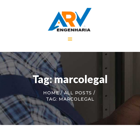
HOME
A EMPRESA
SERVIÇOS
PORTFÓLIO
Tag: marcolegal
NOTÍCIAS
CONTATO
HOME
ALL POSTS
TAG: MARCOLEGAL