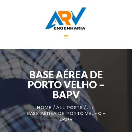
HOME
A EMPRESA
SERVIÇOS
PORTFÓLIO
BASE AÉREA DE
NOTÍCIAS
CONTATO
PORTO VELHO –
BAPV
HOME
ALL POSTS
...
BASE AÉREA DE PORTO VELHO –
BAPV