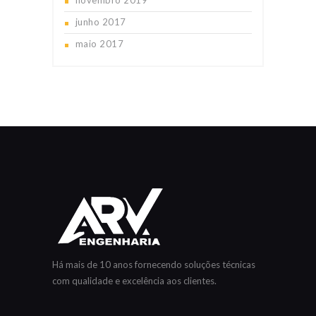
novembro
2019
junho
2017
maio
2017
Há mais de 10 anos fornecendo soluções técnicas
com qualidade e excelência aos clientes.