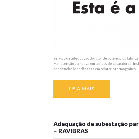
Serviço de adequação do fator de potência da fábri
Manutenção corretiva em bancos de capacitores; Inst
pendências identificadas em relatório termográfico.
LEIA MAIS
Adequação de subestação para
– RAVIBRAS