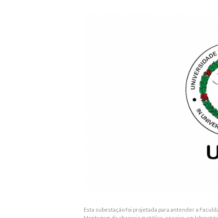
Esta subestação foi projetada para antender a Faculd
Montagem da chaparia metálica, ensaios em laboratór