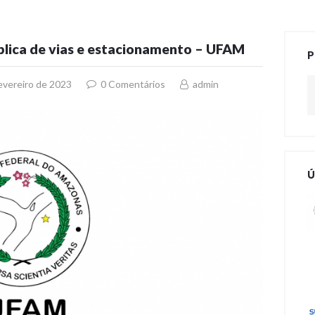
lica de vias e estacionamento – UFAM
P
Pe
evereiro de 2023
0
Comentários
admin
Ú