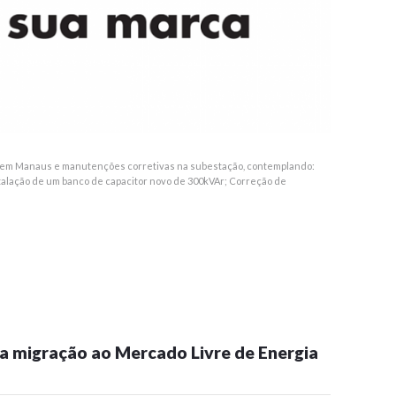
ca em Manaus e manutenções corretivas na subestação, contemplando:
alação de um banco de capacitor novo de 300kVAr; Correção de
 migração ao Mercado Livre de Energia