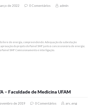
março de 2022
0
Comentários
admin
cado livre de energia, compreendendo: Adequação da subestação
aprovação do projeto do Painel SMF junto à concessionária de energia;
o Painel SMF Comissionamento e interligação.
VA – Faculdade de Medicina UFAM
novembro de 2019
0
Comentários
arv_eng