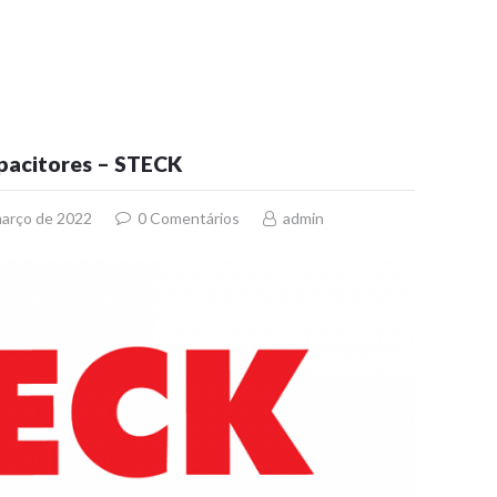
pacitores – STECK
março de 2022
0
Comentários
admin