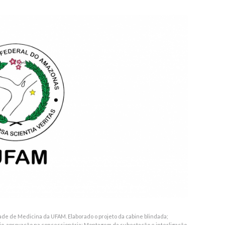
ade de Medicina da UFAM. Elaborado o projeto da cabine blindada;
io, aprovação na concessionária; Montagem da subestação e interligação