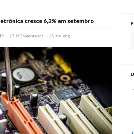
letrônica cresce 6,2% em setembro
P
Pe
19
0
Comentários
arv_eng
Ú