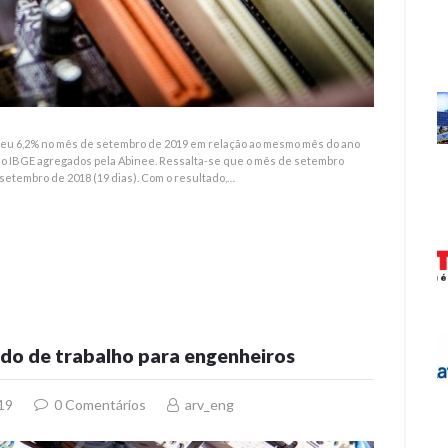
sceu 6,2% no mês de setembro de 2019 em relação ao mesmo mês do ano
lo IBGE agregados pela Abinee. Ressalta-se que o mês de setembro
 setembro de 2018 (19 dias). Com o resultado,…
ado de trabalho para engenheiros
19
0
Comentários
arv_eng