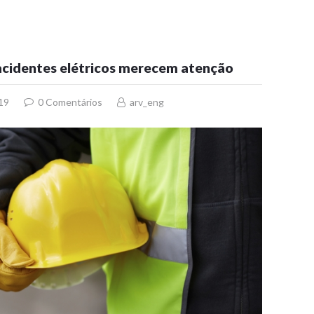
e acidentes elétricos merecem atenção
19
0
Comentários
arv_eng