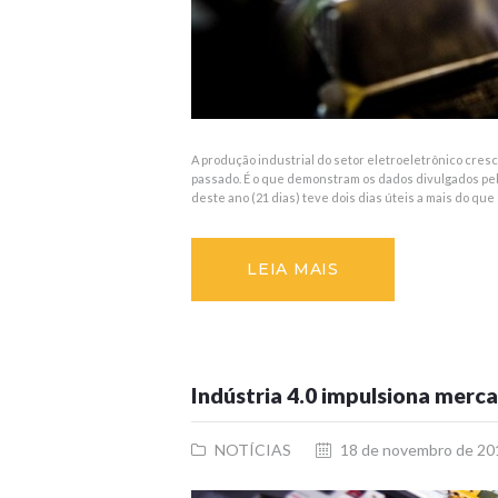
A produção industrial do setor eletroeletrônico cre
passado. É o que demonstram os dados divulgados pe
deste ano (21 dias) teve dois dias úteis a mais do que
LEIA MAIS
Indústria 4.0 impulsiona merc
NOTÍCIAS
18 de novembro de 20