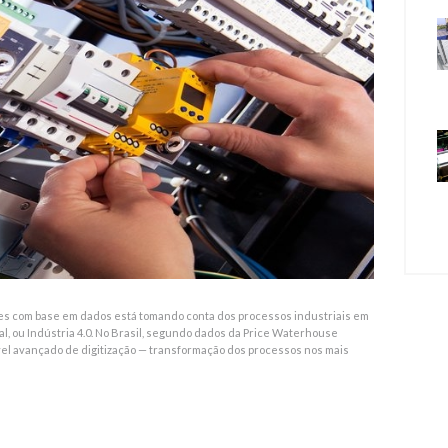
s com base em dados está tomando conta dos processos industriais em
l, ou Indústria 4.0. No Brasil, segundo dados da Price Waterhouse
el avançado de digitização — transformação dos processos nos mais