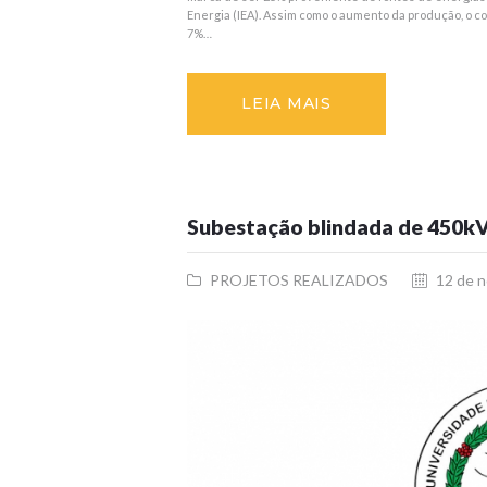
Energia (IEA). Assim como o aumento da produção, o
7%…
LEIA MAIS
Subestação blindada de 450k
PROJETOS REALIZADOS
12 de 