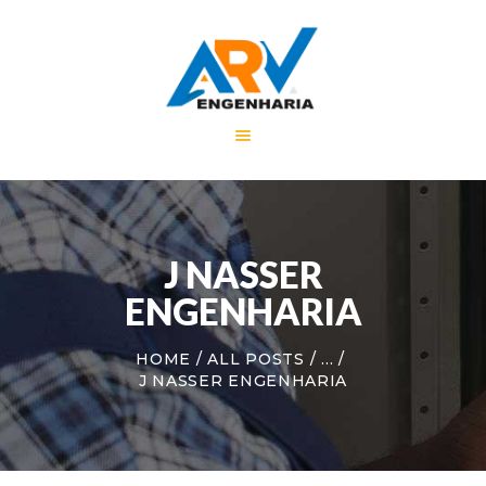
HOME
A EMPRESA
SERVIÇOS
PORTFÓLIO
J NASSER
NOTÍCIAS
CONTATO
ENGENHARIA
HOME
ALL POSTS
...
J NASSER ENGENHARIA