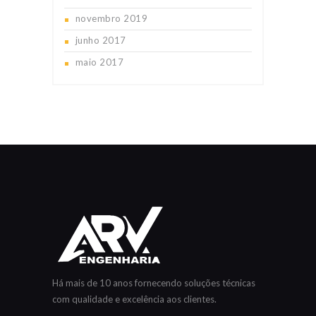
novembro
2019
junho
2017
maio
2017
Há mais de 10 anos fornecendo soluções técnicas
com qualidade e excelência aos clientes.