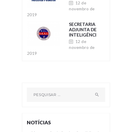
SUPERINT.
12 de
DE
novembro de
ADMINISTRA
2019
ÇÃO NO
AMAZONAS
SECRETARIA
ADJUNTA DE
INTELIGÊNCI
A – SEAI/AM
12 de
novembro de
2019
Pesquisar por:
NOTÍCIAS